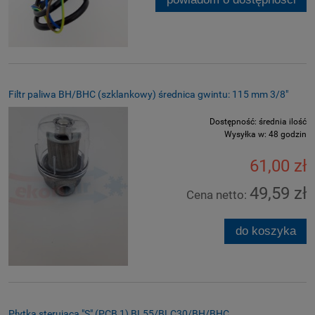
Filtr paliwa BH/BHC (szklankowy) średnica gwintu: 115 mm 3/8"
Dostępność:
średnia ilość
Wysyłka w:
48 godzin
61,00 zł
49,59 zł
Cena netto:
do koszyka
Płytka sterująca "S" (PCB 1) BL55/BLC30/BH/BHC