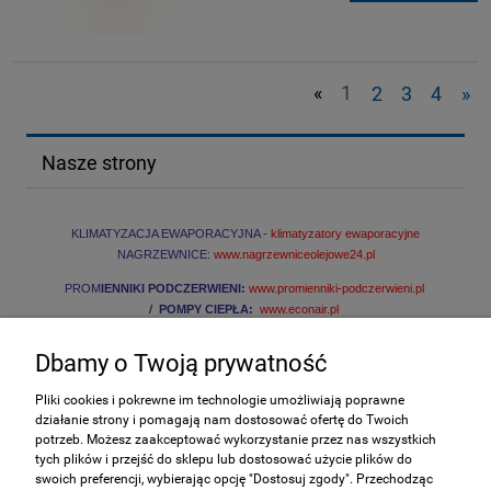
«
1
2
3
4
»
Nasze strony
KLIMATYZACJA EWAPORACYJNA -
klimatyzatory ewaporacyjne
NAGRZEWNICE:
www.nagrzewniceolejowe24.pl
PROM
IENNIKI PODCZERWIENI:
www.promienniki-podczerwieni.pl
/
POMPY CIEPŁA:
www.econair.pl
Dbamy o Twoją prywatność
INFORMACJE
Pliki cookies i pokrewne im technologie umożliwiają poprawne
działanie strony i pomagają nam dostosować ofertę do Twoich
ZAKUPY
potrzeb. Możesz zaakceptować wykorzystanie przez nas wszystkich
tych plików i przejść do sklepu lub dostosować użycie plików do
swoich preferencji, wybierając opcję "Dostosuj zgody". Przechodząc