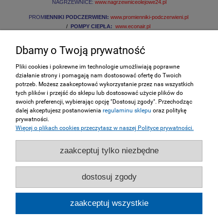
NAGRZEWNICE:
www.nagrzewniceolejowe24.pl
PROM
IENNIKI PODCZERWIENI:
www.promienniki-podczerwieni.pl
/
POMPY CIEPŁA:
www.econair.pl
Dbamy o Twoją prywatność
INFORMACJE
Pliki cookies i pokrewne im technologie umożliwiają poprawne
działanie strony i pomagają nam dostosować ofertę do Twoich
ZAKUPY
potrzeb. Możesz zaakceptować wykorzystanie przez nas wszystkich
tych plików i przejść do sklepu lub dostosować użycie plików do
swoich preferencji, wybierając opcję "Dostosuj zgody". Przechodząc
MOJE KONTO
dalej akceptujesz postanowienia
regulaminu sklepu
oraz politykę
prywatności.
Więcej o plikach cookies przeczytasz w naszej Polityce prywatności.
SERWIS
zaakceptuj tylko niezbędne
NASZE STRONY
dostosuj zgody
pokaż pełną wersję strony
zaakceptuj wszystkie
Sklep internetowy Shoper.pl