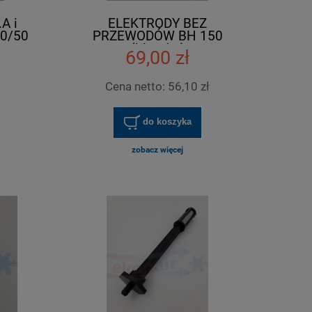
A i
ELEKTRODY BEZ
30/50
PRZEWODÓW BH 150
(blaszka)
69,00 zł
ł
Cena netto:
56,10 zł
do koszyka
zobacz więcej