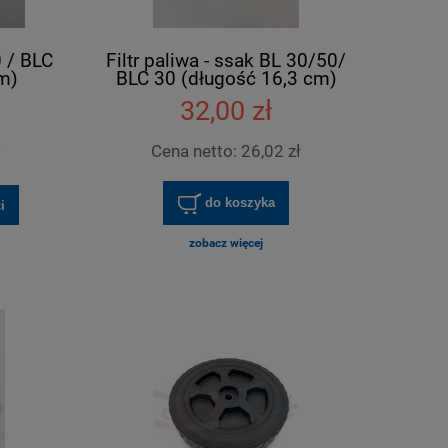
0 / BLC
Filtr paliwa - ssak BL 30/50/
m)
BLC 30 (długość 16,3 cm)
32,00 zł
ł
Cena netto:
26,02 zł
do koszyka
i
zobacz więcej