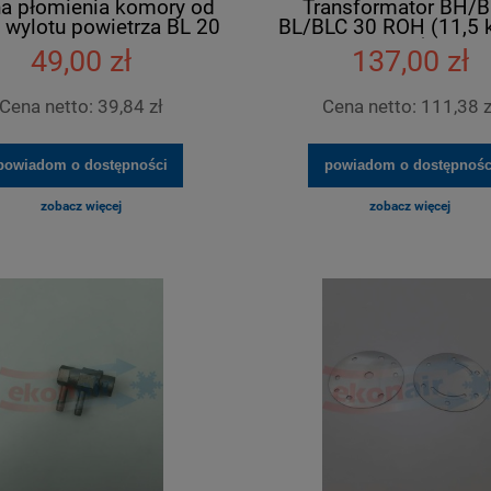
a płomienia komory od
Transformator BH/
 wylotu powietrza BL 20
BL/BLC 30 ROH (11,5 
mA)
49,00 zł
137,00 zł
Cena netto:
39,84 zł
Cena netto:
111,38 z
powiadom o dostępności
powiadom o dostępnośc
zobacz więcej
zobacz więcej