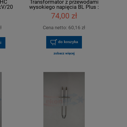
BHC
Transformator z przewodami
kV/20
wysokiego napięcia BL Plus :
16,5 kV
74,00 zł
ł
Cena netto:
60,16 zł
do koszyka
i
zobacz więcej