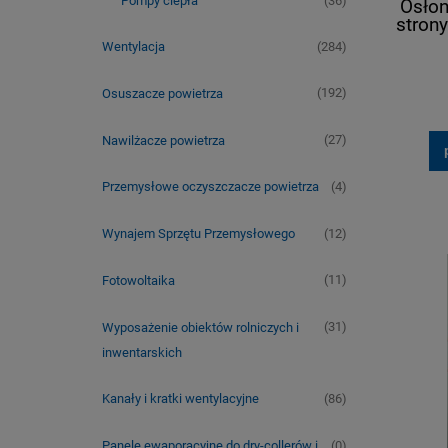
(36)
Pompy ciepła
Osłon
strony
(284)
Wentylacja
(192)
Osuszacze powietrza
(27)
Nawilżacze powietrza
(4)
Przemysłowe oczyszczacze powietrza
(12)
Wynajem Sprzętu Przemysłowego
(11)
Fotowoltaika
(31)
Wyposażenie obiektów rolniczych i
inwentarskich
(86)
Kanały i kratki wentylacyjne
(0)
Panele ewaporacyjne do dry-collerów i