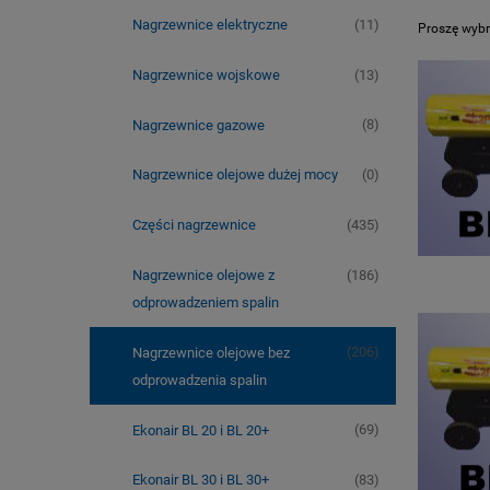
(11)
Nagrzewnice elektryczne
Proszę wybr
(13)
Nagrzewnice wojskowe
(8)
Nagrzewnice gazowe
(0)
Nagrzewnice olejowe dużej mocy
(435)
Części nagrzewnice
(186)
Nagrzewnice olejowe z
odprowadzeniem spalin
(206)
Nagrzewnice olejowe bez
odprowadzenia spalin
(69)
Ekonair BL 20 i BL 20+
(83)
Ekonair BL 30 i BL 30+