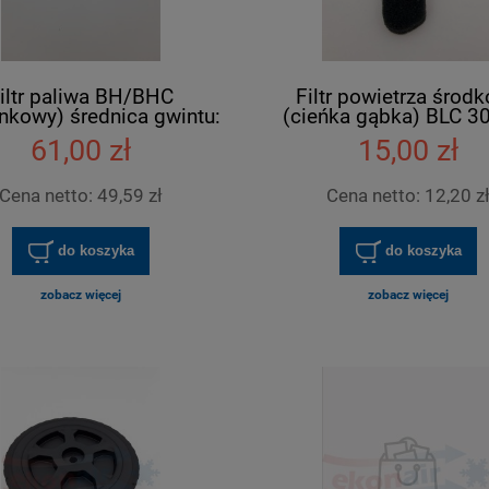
iltr paliwa BH/BHC
Filtr powietrza środ
nkowy) średnica gwintu:
(cieńka gąbka) BLC 30
115 mm 3/8"
55
61,00 zł
15,00 zł
Cena netto:
49,59 zł
Cena netto:
12,20 z
do koszyka
do koszyka
zobacz więcej
zobacz więcej