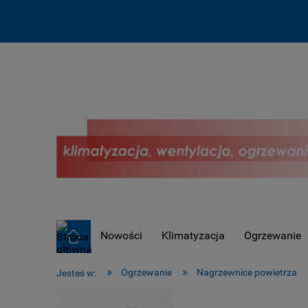
Nowości
Klimatyzacja
Ogrzewanie
OUTLET !
»
»
Ogrzewanie
Nagrzewnice powietrza
Jesteś w: