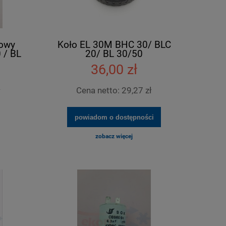
kowy
Koło EL 30M BHC 30/ BLC
 / BL
20/ BL 30/50
36,00 zł
ł
Cena netto:
29,27 zł
powiadom o dostępności
zobacz więcej