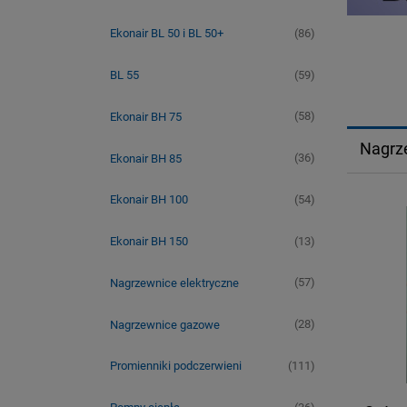
(86)
Ekonair BL 50 i BL 50+
(59)
BL 55
(58)
Ekonair BH 75
Nagrze
(36)
Ekonair BH 85
(54)
Ekonair BH 100
(13)
Ekonair BH 150
(57)
Nagrzewnice elektryczne
(28)
Nagrzewnice gazowe
(111)
Promienniki podczerwieni