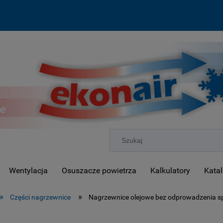
Wentylacja
Osuszacze powietrza
Kalkulatory
Katal
»
»
Części nagrzewnice
Nagrzewnice olejowe bez odprowadzenia sp