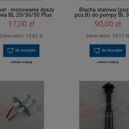
yt - mocowanie dyszy
Blacha stalowa (poz.
iwa BL 20/30/50 Plus
poz.B) do pompy BL 
BLC 20
17,00 zł
90,00 zł
Cena netto:
13,82 zł
Cena netto:
73,17 z
do koszyka
do koszyka
zobacz więcej
zobacz więcej