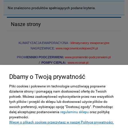
Nie znaleziono produktów spełniających podane kryteria.
Nasze strony
KLIMATYZACJA EWAPORACYJNA -
klimatyzatory ewaporacyjne
NAGRZEWNICE:
www.nagrzewniceolejowe24.pl
PROM
IENNIKI PODCZERWIENI:
www.promienniki-podczerwieni.pl
/
POMPY CIEPŁA:
www.econair.pl
Dbamy o Twoją prywatność
INFORMACJE
Pliki cookies i pokrewne im technologie umożliwiają poprawne
działanie strony i pomagają nam dostosować ofertę do Twoich
ZAKUPY
potrzeb. Możesz zaakceptować wykorzystanie przez nas wszystkich
tych plików i przejść do sklepu lub dostosować użycie plików do
swoich preferencji, wybierając opcję "Dostosuj zgody". Przechodząc
MOJE KONTO
dalej akceptujesz postanowienia
regulaminu sklepu
oraz politykę
prywatności.
Więcej o plikach cookies przeczytasz w naszej Polityce prywatności.
SERWIS