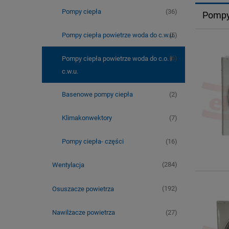
(36)
Pompy ciepła
Pompy 
(5)
Pompy ciepła powietrze woda do c.w.u.
(6)
Pompy ciepła powietrze woda do c.o. i
c.w.u.
(2)
Basenowe pompy ciepła
(7)
Klimakonwektory
(16)
Pompy ciepła- części
(284)
Wentylacja
(192)
Osuszacze powietrza
(27)
Nawilżacze powietrza