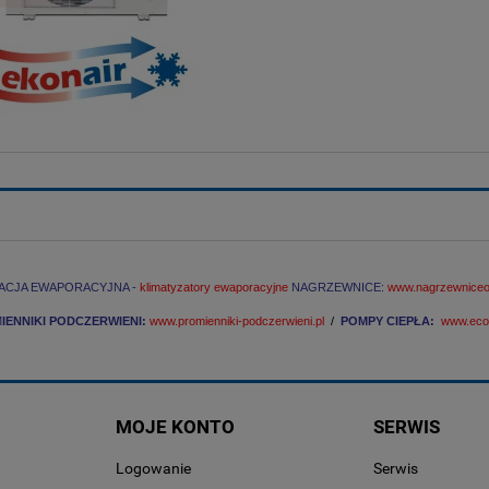
ACJA EWAPORACYJNA -
klimatyzatory ewaporacyjne
NAGRZEWNICE:
www.nagrzewniceol
M
IENNIKI PODCZERWIENI:
www.promienniki-podczerwieni.pl
/
POMPY CIEPŁA:
www.econ
MOJE KONTO
SERWIS
Logowanie
Serwis