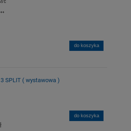
5 ̊C
+++
do koszyka
 SPLIT ( wystawowa )
do koszyka
ł