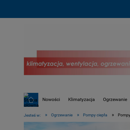
Nowości
Klimatyzacja
Ogrzewanie
OUTLET !
»
»
»
Ogrzewanie
Pompy ciepła
Pompy 
Jesteś w: