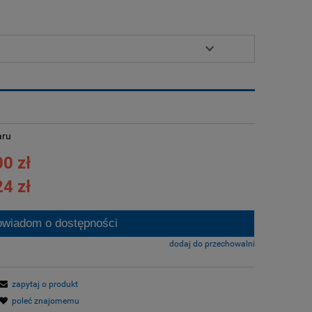
aru
0 zł
4 zł
owiadom o dostępności
dodaj do przechowalni
zapytaj o produkt
poleć znajomemu