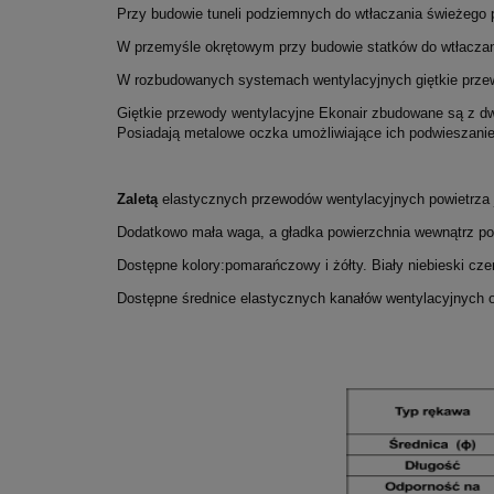
Przy budowie tuneli podziemnych do wtłaczania świeżego p
W przemyśle okrętowym przy budowie statków do wtłaczan
W rozbudowanych systemach wentylacyjnych giętkie przew
Giętkie przewody wentylacyjne Ekonair zbudowane są z dwó
Posiadają metalowe oczka umożliwiające ich podwieszanie
Zaletą
elastycznych przewodów wentylacyjnych powietrza je
Dodatkowo mała waga, a gładka powierzchnia wewnątrz p
Dostępne kolory:pomarańczowy i żółty. Biały niebieski cz
Dostępne średnice elastycznych kanałów wentylacyjnych 