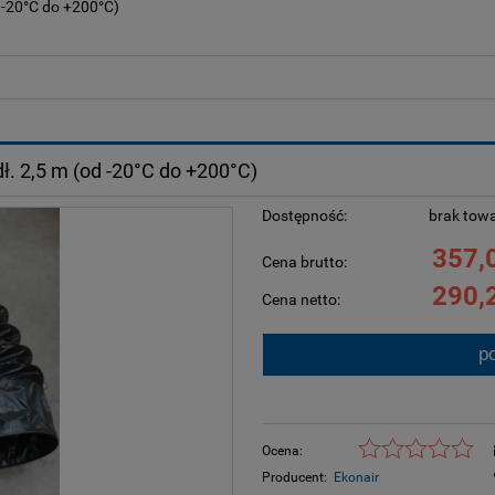
 -20°C do +200°C)
ł. 2,5 m (od -20°C do +200°C)
Dostępność:
brak tow
357,0
Cena brutto:
290,2
Cena netto:
p
Ocena:
Producent:
Ekonair