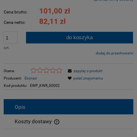
Cena nie zawiera ewentualnych kosztów płatności
101,00 zł
Cena brutto:
82,11 zł
Cena netto:
do koszyka
szt.
dodaj do przechowalni
Ocena:
zapytaj o produkt
Producent:
Ekonair
poleć znajomemu
Kod produktu:
EWP_KWR_00002
Opis
Koszty dostawy
Cena nie zawiera ewentualnych kosztów płatności