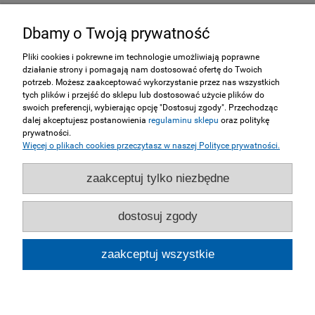
Dbamy o Twoją prywatność
INFORMACJE
Pliki cookies i pokrewne im technologie umożliwiają poprawne
działanie strony i pomagają nam dostosować ofertę do Twoich
ZAKUPY
potrzeb. Możesz zaakceptować wykorzystanie przez nas wszystkich
tych plików i przejść do sklepu lub dostosować użycie plików do
swoich preferencji, wybierając opcję "Dostosuj zgody". Przechodząc
MOJE KONTO
dalej akceptujesz postanowienia
regulaminu sklepu
oraz politykę
prywatności.
Więcej o plikach cookies przeczytasz w naszej Polityce prywatności.
SERWIS
zaakceptuj tylko niezbędne
NASZE STRONY
dostosuj zgody
pokaż pełną wersję strony
zaakceptuj wszystkie
Sklep internetowy Shoper.pl