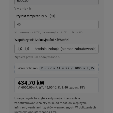
V = a × b × h
Przyrost temperatury ΔT [°C]
Np. wewnątrz 20°C, na zewnątrz −25°C → ΔT = 45
Współczynnik izolacyjności K [W/m³K]
Wybierz profil lub podaj własne K.
Wzór obliczeń
P = (V × ΔT × K) / 1000 × 1,15
434,70 kW
V:
6000,00
m³, ΔT:
45,00
°C, K:
1.40
, zapas:
15%
.
Uwaga: wynik to szybka estymacja. Rzeczywiste
zapotrzebowanie zależy m.in. od mostków cieplnych,
infiltracji, wentylacji i zysków wewnętrznych. W obliczeniach
uwzględniono stały zapas 15%.