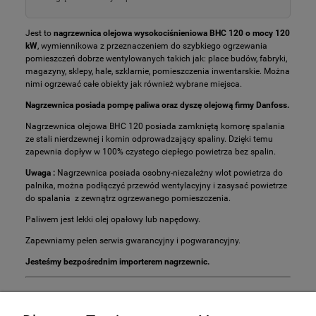
Jest to
nagrzewnica olejowa wysokociśnieniowa BHC 120 o mocy 120
kW
, wymiennikowa z przeznaczeniem do szybkiego ogrzewania
pomieszczeń dobrze wentylowanych takich jak: place budów, fabryki,
magazyny, sklepy, hale, szklarnie, pomieszczenia inwentarskie. Można
nimi ogrzewać całe obiekty jak również wybrane miejsca.
Nagrzewnica posiada pompę paliwa oraz dyszę olejową firmy Danfoss.
Nagrzewnica olejowa BHC 120 posiada zamkniętą komorę spalania
ze stali nierdzewnej i komin odprowadzający spaliny. Dzięki temu
zapewnia dopływ w 100% czystego ciepłego powietrza bez spalin.
Uwaga :
Nagrzewnica posiada osobny-niezależny wlot powietrza do
palnika, można podłączyć przewód wentylacyjny i zasysać powietrze
do spalania z zewnątrz ogrzewanego pomieszczenia.
Paliwem jest lekki olej opałowy lub napędowy.
Zapewniamy pełen serwis gwarancyjny i pogwarancyjny.
Jesteśmy bezpośrednim importerem nagrzewnic.