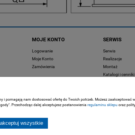
MOJE KONTO
SERWIS
Logowanie
Serwis
Moje Konto
Realizacje
Zamówienia
Montaż
Katalogi i cenniki
wienia
ony i pomagają nam dostosować ofertę do Twoich potrzeb. Możesz zaakceptować wyk
 zgody". Przechodząc dalej akceptujesz postanowienia
regulaminu sklepu
oraz polit
akceptuj wszystkie
Sklep internetowy Shoper.pl