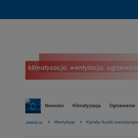
Nowości
Klimatyzacja
Ogrzewanie
OUTLET !
»
»
Wentylacja
Kanały i kratki wentylacyjn
Jesteś w: