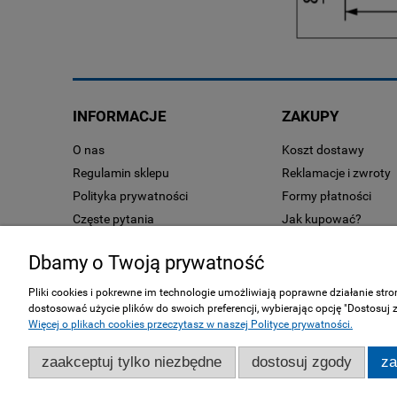
INFORMACJE
ZAKUPY
O nas
Koszt dostawy
Regulamin sklepu
Reklamacje i zwroty
Polityka prywatności
Formy płatności
Częste pytania
Jak kupować?
Regulamin zakupów
Czas realizacji zamó
Dbamy o Twoją prywatność
RODO
Publikacje
Pliki cookies i pokrewne im technologie umożliwiają poprawne działanie str
dostosować użycie plików do swoich preferencji, wybierając opcję "Dostosuj
Więcej o plikach cookies przeczytasz w naszej Polityce prywatności.
zaakceptuj tylko niezbędne
dostosuj zgody
za