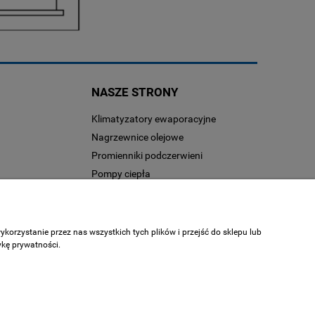
NASZE STRONY
Klimatyzatory ewaporacyjne
Nagrzewnice olejowe
Promienniki podczerwieni
Pompy ciepła
orzystanie przez nas wszystkich tych plików i przejść do sklepu lub
ykę prywatności.