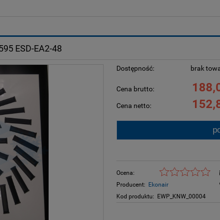
95 ESD-EA2-48
Dostępność:
brak tow
188,0
Cena brutto:
152,8
Cena netto:
p
Ocena:
Producent:
Ekonair
Kod produktu:
EWP_KNW_00004