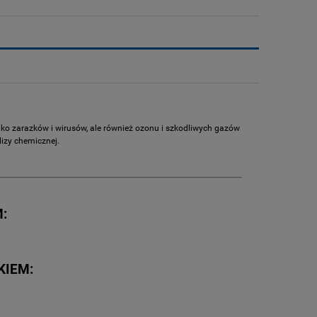
lko zarazków i wirusów, ale również ozonu i szkodliwych gazów
lizy chemicznej.
M:
KIEM: