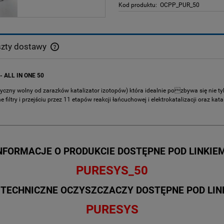
Kod produktu:
OCPP_PUR_50
zty dostawy
Cena nie zawiera ewentualnych kosztów
ALL IN ONE 50
płatności
czny wolny od zarazków katalizator izotopów) która idealnie pozbywa się nie ty
iltry i przejściu przez 11 etapów reakcji łańcuchowej i elektrokatalizacji oraz kata
NFORMACJE O PRODUKCIE DOSTĘPNE POD LINKIE
PURESYS_50
 TECHNICZNE OCZYSZCZACZY DOSTĘPNE POD LIN
PURESYS