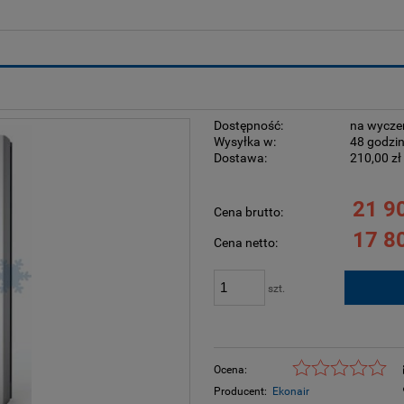
Dostępność:
na wycze
Wysyłka w:
48 godzi
Dostawa:
210,00 zł
Cena nie zawiera ewentu
21 90
Cena brutto:
płatności
17 80
Cena netto:
szt.
Ocena:
Producent:
Ekonair