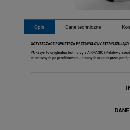
Opis
Dane techniczne
Kos
OCZYSZCZACZ POWIETRZA PRZEMYSŁOWY STERYLIZUJĄCY - 
PUREsys’ to oryginalna technologia AIRMAGIC (Metalowy asepty
chemicznych po przefiltrowaniu drobnych cząstek przez potrójne f
I
DANE