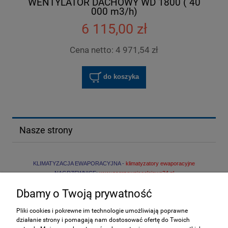
WENTYLATOR DACHOWY WD 1800 ( 40
000 m3/h)
6 115,00 zł
Cena netto:
4 971,54 zł
do koszyka
Nasze strony
KLIMATYZACJA EWAPORACYJNA -
klimatyzatory ewaporacyjne
NAGRZEWNICE:
www.nagrzewniceolejowe24.pl
PROM
IENNIKI PODCZERWIENI:
www.promienniki-podczerwieni.pl
Dbamy o Twoją prywatność
/
POMPY CIEPŁA:
www.econair.pl
Pliki cookies i pokrewne im technologie umożliwiają poprawne
działanie strony i pomagają nam dostosować ofertę do Twoich