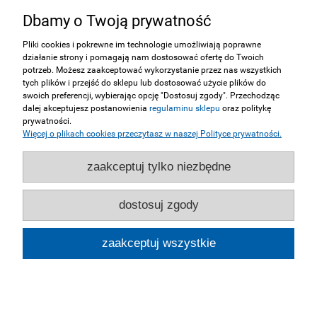
Dbamy o Twoją prywatność
INFORMACJE
Pliki cookies i pokrewne im technologie umożliwiają poprawne
działanie strony i pomagają nam dostosować ofertę do Twoich
ZAKUPY
potrzeb. Możesz zaakceptować wykorzystanie przez nas wszystkich
tych plików i przejść do sklepu lub dostosować użycie plików do
swoich preferencji, wybierając opcję "Dostosuj zgody". Przechodząc
MOJE KONTO
dalej akceptujesz postanowienia
regulaminu sklepu
oraz politykę
prywatności.
Więcej o plikach cookies przeczytasz w naszej Polityce prywatności.
SERWIS
zaakceptuj tylko niezbędne
NASZE STRONY
dostosuj zgody
pokaż pełną wersję strony
zaakceptuj wszystkie
Sklep internetowy Shoper.pl