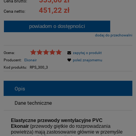
Cena brutto:
451,22 zł
Cena netto:
powiadom o dostępności
dodaj do przechowalni
Ocena:
zapytaj o produkt
Producent:
Ekonair
poleć znajomemu
Kod produktu:
RPS_300_3
Opis
Dane techniczne
Elastyczne przewody wentylacyjne PVC
Ekonair
(przewody giętkie do rozprowadzania
powietrza) mają zastosowanie głównie w przemyśle