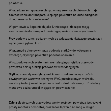
położenia.
W urządzeniach grzewczych np. w nagrzewnicach olejowych mają
zastosowanie do transportu ciepłego powietrza na duże odległości
do ogrzewanych pomieszczeń.
W górnictwie w kopalniach jako lutnie ssące i tłoczące mają
zastosowanie do transportu świeżego powietrza na wyrobiskach.
Przy budowie tuneli podziemnych do wtłaczania świeżego powietrza i
wyciągania pyłów i kurzu.
W przemyśle okrętowym przy budowie statków do wtłaczania
świeżego, czystego powietrza podczas spawania.
W rozbudowanych systemach wentylacyjnych giętkie przewody
powietrza pełnią funkcję przewodów wentylacyjnych.
Giętkie przewody wentylacyjne Ekonair zbudowane są z dwóch
zewnętrznych warstw z tworzywa PVC, przedzielonych w środku
warstwą izolacji nawiniętych na spirali z drutu stalowego. Posiadają
metalowe oczka umożliwiające ich podwieszanie.
Zaletą
elastycznych przewodów wentylacyjnych powietrza jest szybki,
prosty montaż i demontaż, oraz łatwe łączenie ze sobą w długie