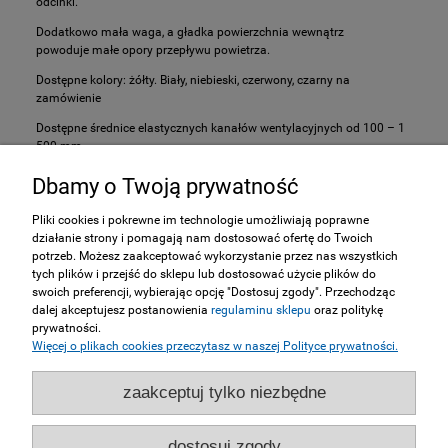
odcinki.
Dodatkowo mała waga, a gładka powierzchnia wewnątrz
powoduje małe opory przepływu powietrza.
Dostępne kolory: żółty. Biały, niebieski, czerwony, czarny na
zamówienie
Dostępne średnice elastycznych kanałów wentylacyjnych od 100 – 1
500 mm
Dbamy o Twoją prywatność
INFORMACJE
Pliki cookies i pokrewne im technologie umożliwiają poprawne
działanie strony i pomagają nam dostosować ofertę do Twoich
ZAKUPY
potrzeb. Możesz zaakceptować wykorzystanie przez nas wszystkich
tych plików i przejść do sklepu lub dostosować użycie plików do
swoich preferencji, wybierając opcję "Dostosuj zgody". Przechodząc
MOJE KONTO
dalej akceptujesz postanowienia
regulaminu sklepu
oraz politykę
prywatności.
Więcej o plikach cookies przeczytasz w naszej Polityce prywatności.
SERWIS
zaakceptuj tylko niezbędne
NASZE STRONY
dostosuj zgody