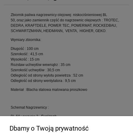
Cena nie zawiera ewentualnych kosztów płatności
Zbiornik paliwa nagrzewnicy olejowej niskociśnieniowej BL
50, oraz jako zamiennik część do nagrzewnic olejowych :
TROTEC,
DEDRA, KRAFTDELE, POWER TEC, POWERMAT, ROCKEDBAU,
SCHWARTZMANN, HEIDMANN, VENTA, HIGHER, GEKO.
Wymiary zbiornika:
Długość : 100 cm
Szerokość : 41,5 cm
Wysokość : 15 cm
Rozstaw uchwytów wewnątrz : 35 cm
Szerokość uchwytów : 30,5 cm
Odległość od strony wylotu powietrza : 52 cm
Odległość od strony wentylatora : 9,5 cm
Materiał : Blacha stalowa malowana proszkowo
Schemat Nagrzewnicy :
BL 50 : pozycja 3 -
Fuel tank
Dbamy o Twoją prywatność