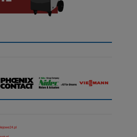
ejowe24.pl
air.pl