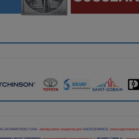
ACJA EWAPORACYJNA -
klimatyzatory ewaporacyjne
NAGRZEWNICE:
www.nagrzewniceol
M
IENNIKI PODCZERWIENI:
www.promienniki-podczerwieni.pl
/
POMPY CIEPŁA:
www.econ