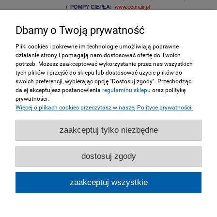
/
POMPY CIEPŁA:
www.econair.pl
Dbamy o Twoją prywatność
INFORMACJE
Pliki cookies i pokrewne im technologie umożliwiają poprawne
działanie strony i pomagają nam dostosować ofertę do Twoich
ZAKUPY
potrzeb. Możesz zaakceptować wykorzystanie przez nas wszystkich
tych plików i przejść do sklepu lub dostosować użycie plików do
swoich preferencji, wybierając opcję "Dostosuj zgody". Przechodząc
MOJE KONTO
dalej akceptujesz postanowienia
regulaminu sklepu
oraz politykę
prywatności.
Więcej o plikach cookies przeczytasz w naszej Polityce prywatności.
SERWIS
zaakceptuj tylko niezbędne
NASZE STRONY
dostosuj zgody
pokaż pełną wersję strony
zaakceptuj wszystkie
Sklep internetowy Shoper.pl