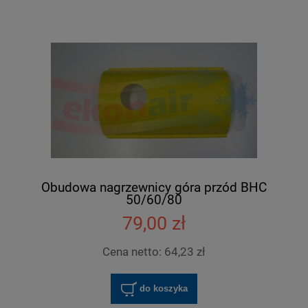
Obudowa nagrzewnicy góra przód BHC
50/60/80
79,00 zł
Cena netto:
64,23 zł
do koszyka