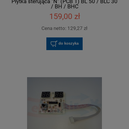
Płytka sterująca "N" (PCB 1) BL 50 / BLC 30
/ BH / BHC
159,00 zł
Cena netto:
129,27 zł
do koszyka