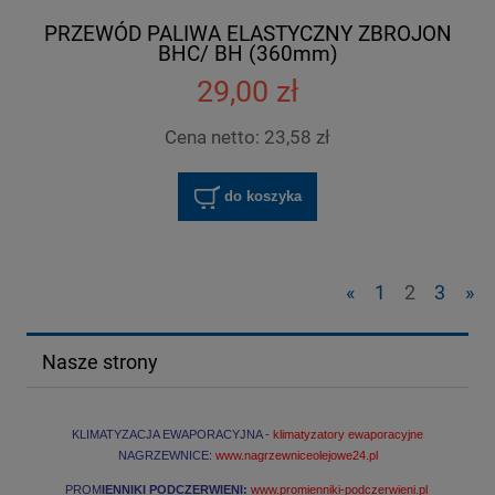
PRZEWÓD PALIWA ELASTYCZNY ZBROJON
BHC/ BH (360mm)
29,00 zł
Cena netto:
23,58 zł
do koszyka
«
1
2
3
»
Nasze strony
KLIMATYZACJA EWAPORACYJNA -
klimatyzatory ewaporacyjne
NAGRZEWNICE:
www.nagrzewniceolejowe24.pl
PROM
IENNIKI PODCZERWIENI:
www.promienniki-podczerwieni.pl